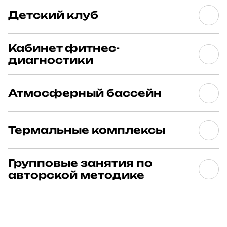
Детский клуб
Кабинет фитнес-
диагностики
Атмосферный бассейн
Термальные комплексы
В тренажёрных залах клубов Savoy Wellness вы
найдёте всё для успешных и эффективных
тренировок. В залах представлены тренажёры
Групповые занятия по
последнего поколения брендов PRECOR и HOIST.
В пространстве красоты и гармонии салона-СПА
авторской методике
Кардиотренажёры оборудованы встроенными
в Savoy Wellness и зоне для релаксации мы создали
функциями Ран ТВ, личной статистикой и выходом в
особую атмосферу для уединения и заботы о себе.
Интернет. Они сделают процесс тренировки
Здесь специалисты позаботятся о красоте и
Детский фитнес-клуб на Новослободской – место,
интереснее и безопаснее для здоровья.
молодости вашей кожи, помогут снять напряжение
где заботятся о каждом ребёнке. Опытные тренеры