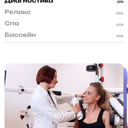
Диагностика
(01)
Релакс
(02)
Под руководством профессионального тренера вы
освоите новые телесные и дыхательные практики,
Спа
(03)
которые помогут вам достичь внутренней гармонии,
Бассейн
повысить свою продуктивность и наполниться
(04)
жизненной энергией.
Также тренировка положительно влияет на
качество сна и способствует развитию эмпатии.
Преимущества регулярной тренировки-медитации
на Новослободской
Снижение стресса, дыхательные практики,
гармоничные движения