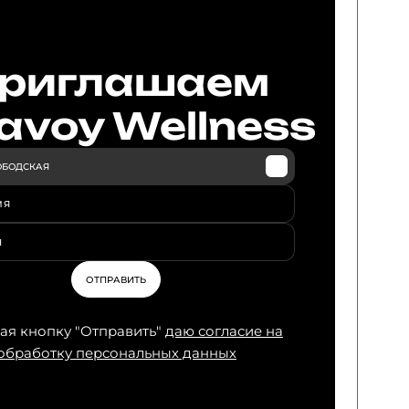
риглашаем
avoy Wellness
ОБОДСКАЯ
МЯ
 клуб
одская
Н
ОТПРАВИТЬ
я кнопку "Отправить"
даю согласие на
обработку персональных данных