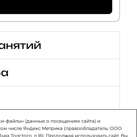
анятий
ба
ки-файлы» (данные о посещениях сайта) и
 том числе Яндекс Метрика (правообладатель: ООО
Льва Толстого, д.16). Продолжая использовать сайт, Вы