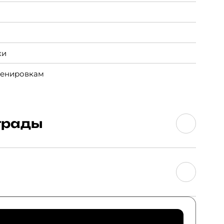
ки
ренировкам
грады
мнастике
тлетике
ы и спорта