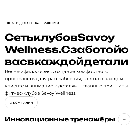
Подробности о семейных клубных картах вы
можете узнать на сайте и уточнить цены у
менеджера по телефону.
ЧТО ДЕЛАЕТ НАС ЛУЧШИМИ
Запишитесь на практику осознанности в премиум-
Сеть
клубов
Savoy
клубе Savoy Wellness Новослободская!
Wellness.
С
заботой
о
вас
в
каждой
детали
Велнес-философия, создание комфортного
пространства для расслабления, забота о каждом
клиенте и внимание к деталям – главные принципы
фитнес-клубов Savoy Wellness.
О КОМПАНИИ
Инновационные тренажёры