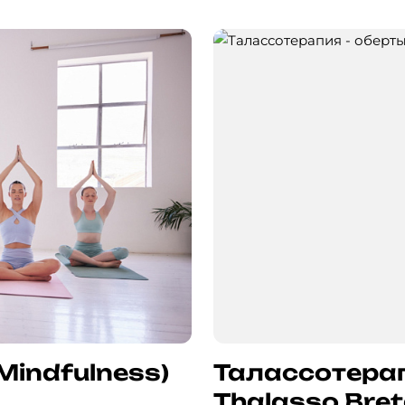
indfulness)
Талассотерап
Thalasso Bre