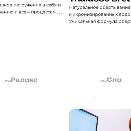
олное погружение в себя и
Натуральное обёртывание T
жению и всем процессам,
микронизированных водор
кая светская медитация в
Уникальная формула обёр
ить концентрацию
водоросли, направлена на
 и повысить качество
неровный рельеф кожи, а 
детоксикации, дренажа и 
В салоне красоты Savoy W
«Три водоросли»
– о
укрепление.
ы освоите новые телесные
«Талассо Магнезиум
Релакс
Спа
(02)
(03)
остичь внутренней
магния организмом, 
олниться жизненной
систему.
«Контур тела с лам
воздействие, благод
во сна и способствует
«Три чая»
– замедляе
внешнего воздействи