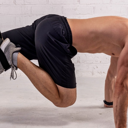
свою физическую форму и общее благо
недель упражнений с петлями можно у
Сколько длится тренировка? Зависит 
Занятия по 45 мин 3 раза в неделю по
если выполнять упражнения на всё те
Ознакомиться с разнообразием клубны
менеджера. Перед тренировкой с пе
специалиста для диагностики состоян
персональному тренеру для составле
раза в неделю с тренером и стремитес
Запишитесь на пробное занятие с TRX