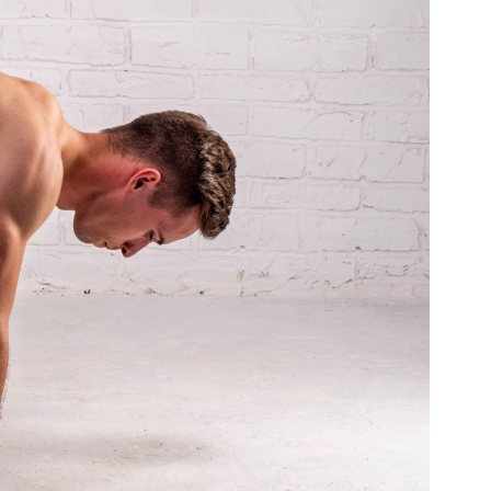
получие. По результатам исследований, за 7
величить силу на 12%.
от ваших целей и физической подготовки.
зволяют сбросить 2-4 кг и развить силу, особенно
ло.
х карт вы можете на сайте и уточнить цены у
тлями TRX рекомендуем пройти консультацию
ия здоровья в нашем клубе, а также обратиться к
ния программы тренировок. Начните занятия 2-3
ь к цели.
 петлями!